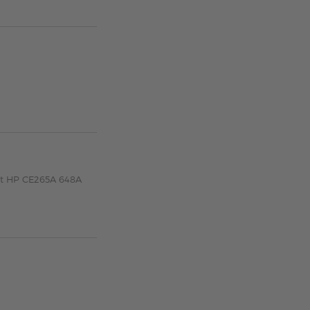
zt HP CE265A 648A