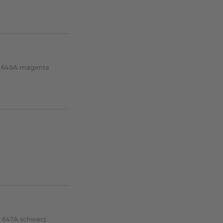
A 648A magenta
A 647A schwarz