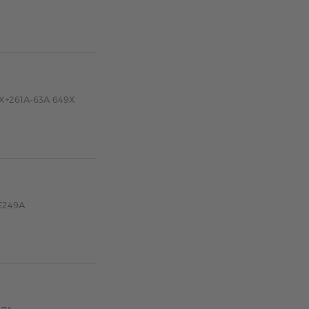
0X+261A-63A 649X
CE249A