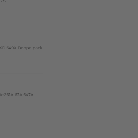
47A
0XD 649X Doppelpack
0A+261A-63A 647A