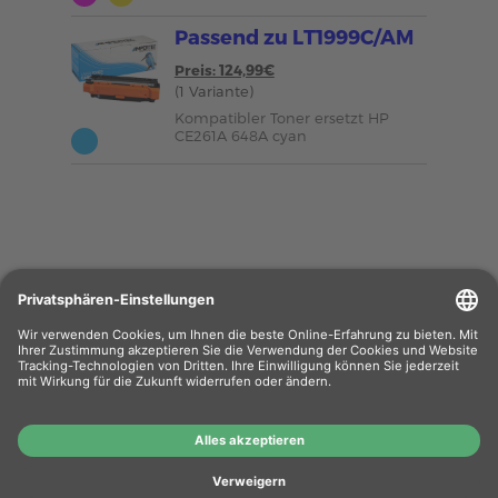
Passend zu LT1999C/AM
Preis: 124,99€
(1 Variante)
Kompatibler Toner ersetzt HP
CE261A 648A cyan
Wiederverkäufer
: Das Angebot unseres Web-
Shops richtet sich nicht an Wiederverkäufer.
Wenn Sie Wiederverkäufer sind, registrieren Sie