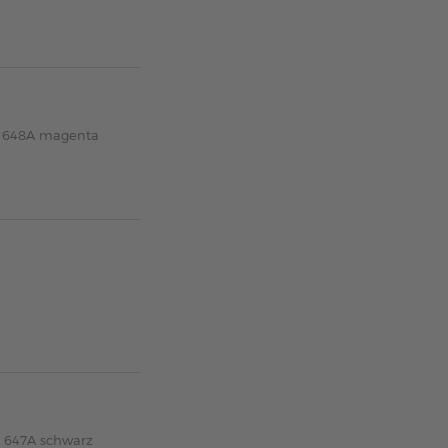
A 648A magenta
A 647A schwarz