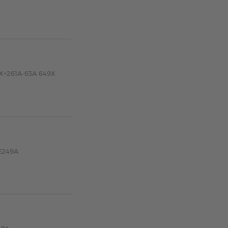
0X+261A-63A 649X
CE249A