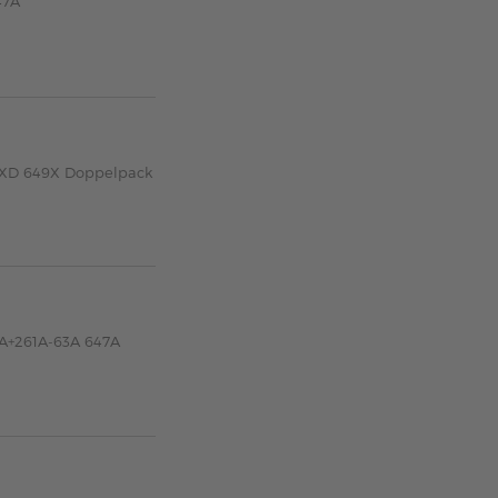
47A
0XD 649X Doppelpack
0A+261A-63A 647A