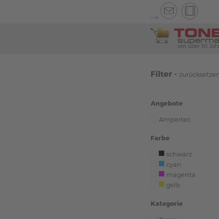
-->
seit über 30 Jah
Filter -
zurücksetze
Angebote
Ampertec
Farbe
schwarz
cyan
magenta
gelb
Kategorie