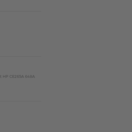
zt HP CE265A 648A