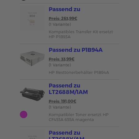
Passend zu
Preis: 263,99€
(1 Variante)
Kompatibles Transfer Kit ersetzt
HP P1B93A
Passend zu P1B94A
Preis: 33,99€
(1 Variante)
HP Resttonerbehälter P1B94A
Passend zu
LT2688M/1AM
Preis: 191,00€
(1 Variante)
Kompatibler Toner ersetzt HP
CF453A 655A magenta
Passend zu
LT2688Y/AM