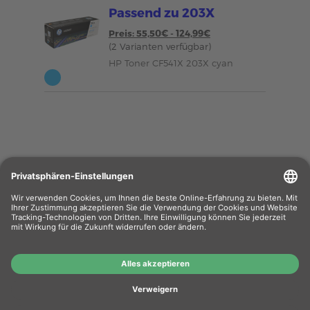
Passend zu 203X
Preis: 55,50€ - 124,99€
(2 Varianten verfügbar)
HP Toner CF541X 203X cyan
Wiederverkäufer
: Das Angebot unseres Web-
Shops richtet sich nicht an Wiederverkäufer.
Wenn Sie Wiederverkäufer sind, registrieren Sie