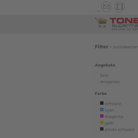
-->
seit über 30 Jah
Filter -
zurücksetze
Angebote
Sets
Ampertec
Farbe
schwarz
cyan
magenta
gelb
photo schwarz