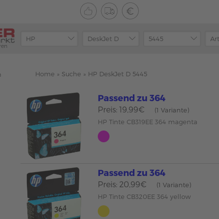
ren
Home
»
Suche
»
HP DeskJet D 5445
n
Passend zu 364
Preis: 19,99€
(1 Variante)
HP Tinte CB319EE 364 magenta
Passend zu 364
Preis: 20,99€
(1 Variante)
HP Tinte CB320EE 364 yellow