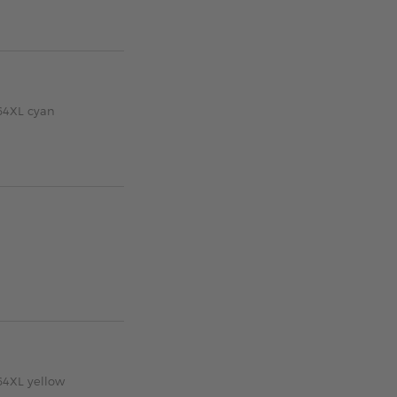
64XL cyan
64XL yellow