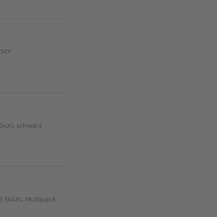
KCMY
364XL schwarz
E 364XL Multipack