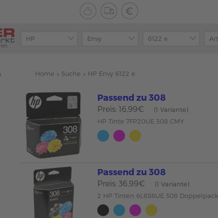
ren
Home
»
Suche
»
HP Envy 6122 e
n
Passend zu 308
Preis: 16,99€
(1 Variante)
HP Tinte 7FP20UE 308 CMY
Passend zu 308
Preis: 36,99€
(1 Variante)
2 HP Tinten 6L6S6UE 308 Doppelpac