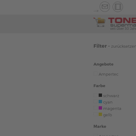
-->
seit über 30 Jah
Filter -
zurücksetze
Angebote
Ampertec
Farbe
schwarz
cyan
magenta
gelb
Marke