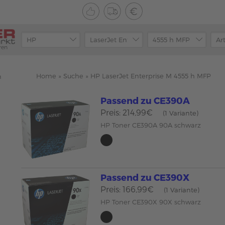
ren
Home
»
Suche
»
HP LaserJet Enterprise M 4555 h MFP
n
Passend zu CE390A
Preis: 214,99€
(1 Variante)
HP Toner CE390A 90A schwarz
Passend zu CE390X
Preis: 166,99€
(1 Variante)
HP Toner CE390X 90X schwarz