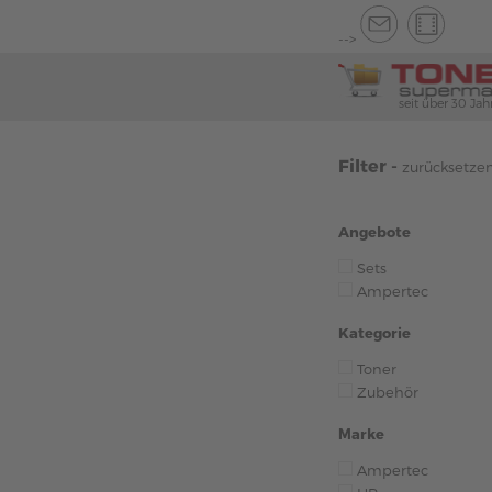
-->
seit über 30 Jah
Filter -
zurücksetze
Angebote
Sets
Ampertec
Kategorie
Toner
Zubehör
Marke
Ampertec