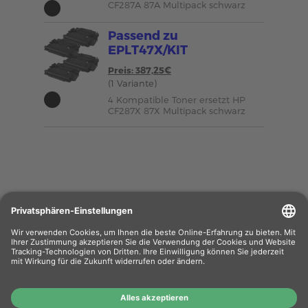
CF287A 87A Multipack schwarz
Passend zu
EPLT47X/KIT
Preis: 387,25€
(1 Variante)
4 Kompatible Toner ersetzt HP
CF287X 87X Multipack schwarz