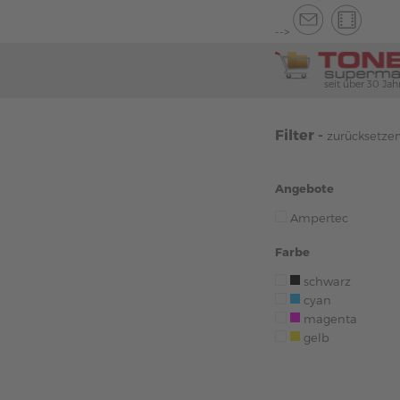
-->
seit über 30 Jah
Filter -
zurücksetze
Angebote
Ampertec
Farbe
schwarz
cyan
magenta
gelb