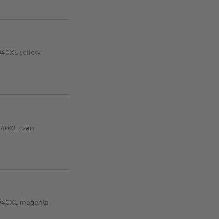
940XL yellow
940XL cyan
 940XL magenta