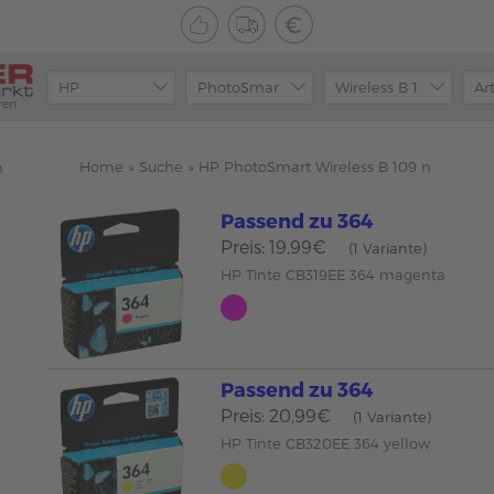
ren
Home
»
Suche
»
HP PhotoSmart Wireless B 109 n
n
Passend zu 364
Preis: 19,99€
(1 Variante)
HP Tinte CB319EE 364 magenta
Passend zu 364
Preis: 20,99€
(1 Variante)
HP Tinte CB320EE 364 yellow