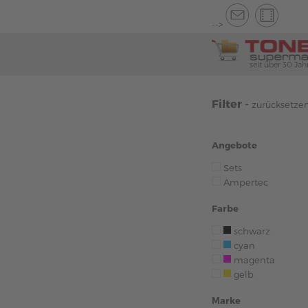
-->
seit über 30 Jah
Filter -
zurücksetze
Angebote
Sets
Ampertec
Farbe
schwarz
cyan
magenta
gelb
Marke