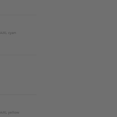
64XL cyan
64XL yellow