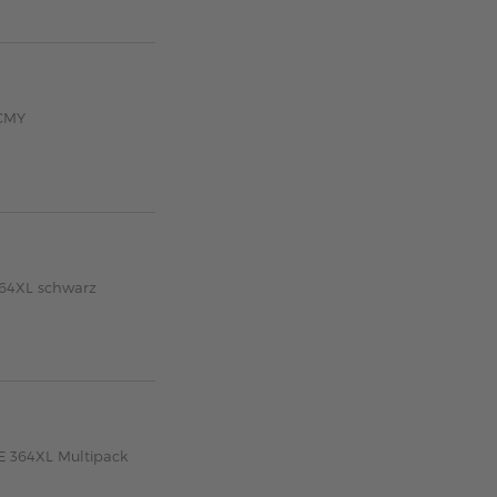
KCMY
364XL schwarz
E 364XL Multipack