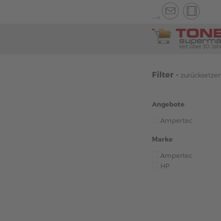
-->
seit über 30 Jah
Filter -
zurücksetze
Angebote
Ampertec
Marke
Ampertec
HP