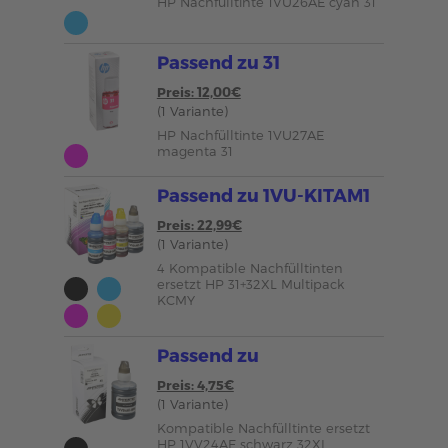
HP Nachfülltinte 1VU26AE cyan 31
Passend zu 31
Preis: 12,00€
(1 Variante)
HP Nachfülltinte 1VU27AE
magenta 31
Passend zu 1VU-KITAM1
Preis: 22,99€
(1 Variante)
4 Kompatible Nachfülltinten
ersetzt HP 31+32XL Multipack
KCMY
Passend zu
Preis: 4,75€
(1 Variante)
Kompatible Nachfülltinte ersetzt
HP 1VV24AE schwarz 32XL