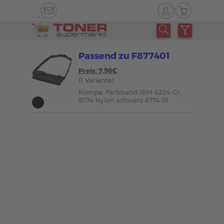
-->
Passend zu F877401
Preis: 7,98€
(1 Variante)
Kompa. Farbband IBM 4224 Gr.
8774 Nylon schwarz 8774.01