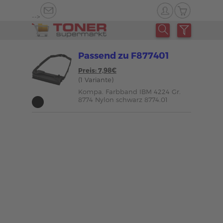
-->
Passend zu F877401
Preis: 7,98€
(1 Variante)
Kompa. Farbband IBM 4224 Gr.
8774 Nylon schwarz 8774.01