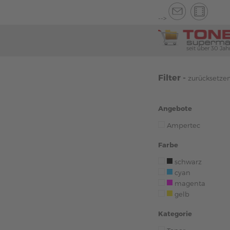
-->
seit über 30 Jah
Filter -
zurücksetze
Angebote
Ampertec
Farbe
schwarz
cyan
magenta
gelb
Kategorie