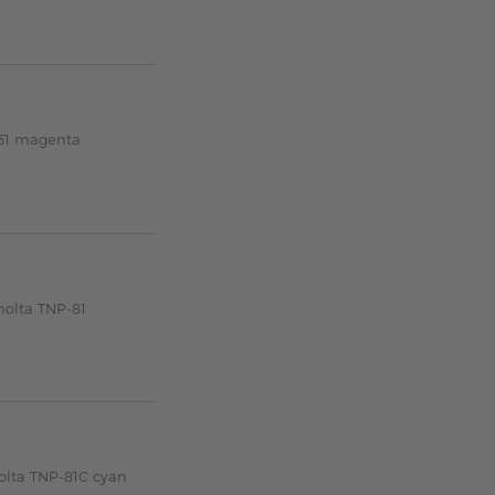
351 magenta
nolta TNP-81
olta TNP-81C cyan