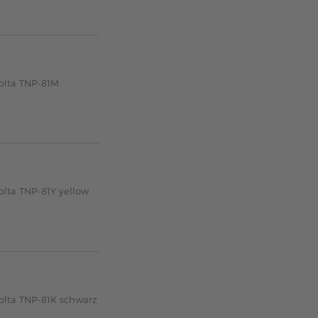
nolta TNP-81M
olta TNP-81Y yellow
olta TNP-81K schwarz