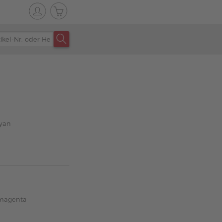
cyan
 magenta