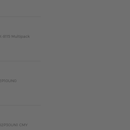
K-8115 Multipack
02P10UN0
1702P30UN1 CMY