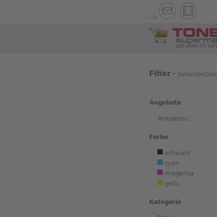
-->
seit über 30 Jah
Filter -
zurücksetze
Angebote
Ampertec
Farbe
schwarz
cyan
magenta
gelb
Kategorie