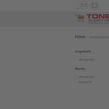
-->
seit über 30 Jah
Filter -
zurücksetze
Angebote
Ampertec
Marke
Ampertec
Kyocera