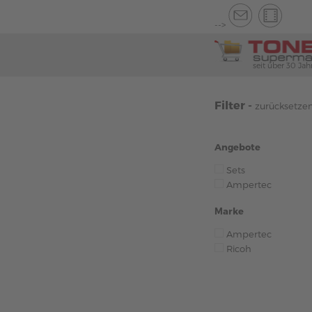
-->
seit über 30 Jah
Filter -
zurücksetze
Angebote
Sets
Ampertec
Marke
Ampertec
Ricoh