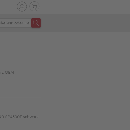
arz OEM
340 SP4500E schwarz