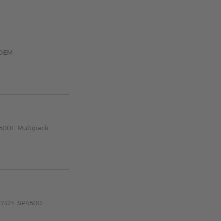
 OEM
4500E Multipack
07324 SP4500