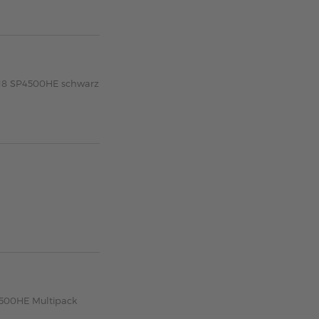
318 SP4500HE schwarz
4500HE Multipack