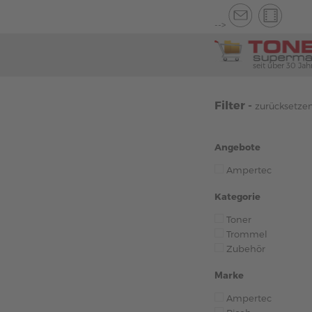
-->
seit über 30 Jah
Filter -
zurücksetze
Angebote
Ampertec
Kategorie
Toner
Trommel
Zubehör
Marke
Ampertec