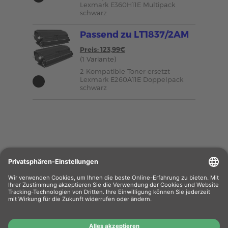
Lexmark E360H11E Multipack
schwarz
Passend zu LT1837/2AM
Preis: 123,99€
(1 Variante)
2 Kompatible Toner ersetzt
Lexmark E260A11E Doppelpack
schwarz