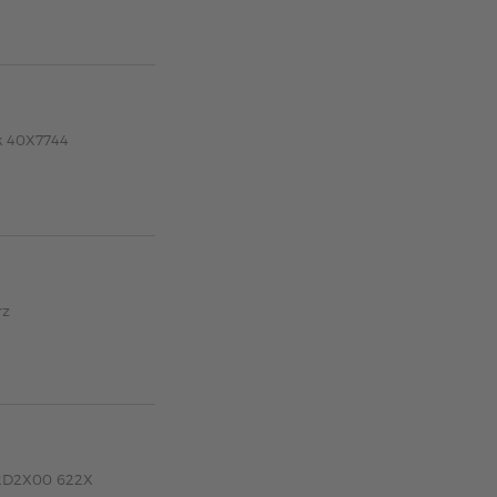
rk 40X7744
rz
62D2X00 622X