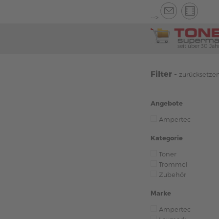
-->
seit über 30 Jah
Filter -
zurücksetze
Angebote
Ampertec
Kategorie
Toner
Trommel
Zubehör
Marke
Ampertec