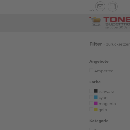
-->
seit über 30 Jah
Filter -
zurücksetze
Angebote
Ampertec
Farbe
schwarz
cyan
magenta
gelb
Kategorie