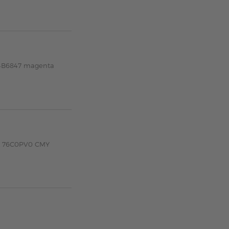
24B6847 magenta
k 76C0PV0 CMY