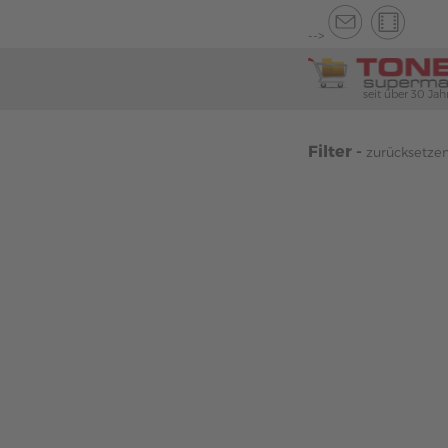
-->
seit über 30 Jah
Filter -
zurücksetze