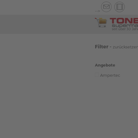
-->
seit über 30 Jah
Filter -
zurücksetze
Angebote
Ampertec