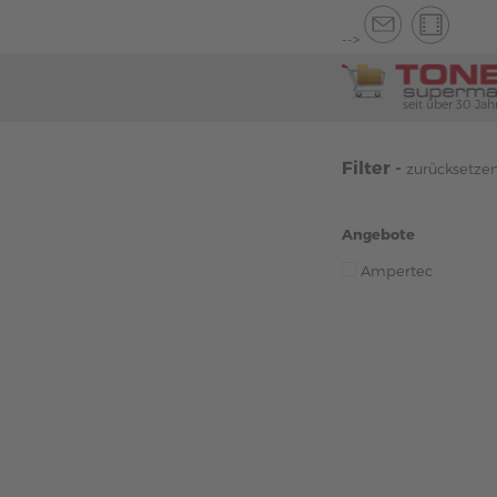
-->
seit über 30 Jah
Filter -
zurücksetze
Angebote
Ampertec