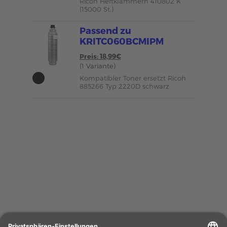
Ricoh Heftklammern 410802 K
(15000 St.)
Passend zu
KRITC060BCMIPM
Preis: 18,99€
(1 Variante)
Kompatibler Toner ersetzt Ricoh
885266 Typ 2220D schwarz