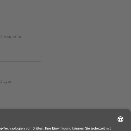
914 magenta
15 cyan