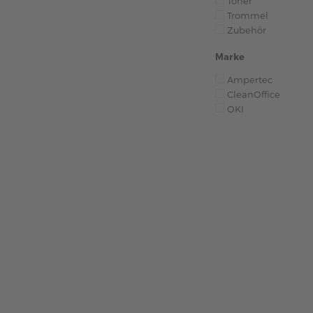
Toner
Trommel
Zubehör
Marke
Ampertec
CleanOffice
OKI