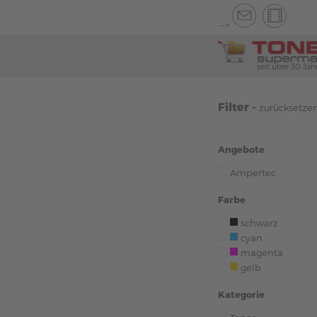
-->
seit über 30 Jah
Filter -
zurücksetze
Angebote
Ampertec
Farbe
schwarz
cyan
magenta
gelb
Kategorie