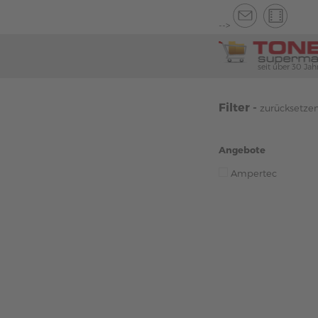
-->
seit über 30 Jah
Filter -
zurücksetze
Angebote
Ampertec