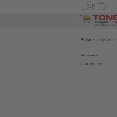
-->
seit über 30 Jah
Filter -
zurücksetze
Angebote
Ampertec