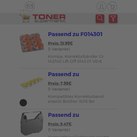
-->
Passend zu F014301
Preis: 13,99€
(1 Variante)
Kompa. Korrekturbänder Gr.
143/145 Lift-Off 0143.01 VE=6
Passend zu
Preis: 7,98€
(1 Variante)
Kompatibles Korrekturband
ersetzt Brother 3015 5er
Passend zu
Preis: 5,47€
(1 Variante)