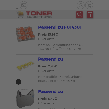
-->
Passend zu F014301
Preis: 13,99€
(1 Variante)
Kompa. Korrekturbänder Gr.
143/145 Lift-Off 0143.01 VE=6
Passend zu
Preis: 7,98€
(1 Variante)
Kompatibles Korrekturband
ersetzt Brother 3015 5er
Passend zu
Preis: 5,47€
(1 Variante)