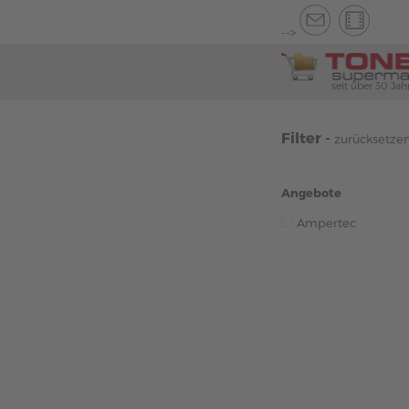
-->
seit über 30 Jah
Filter -
zurücksetze
Angebote
Ampertec