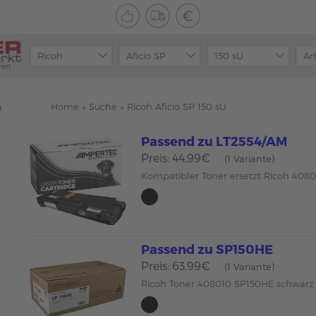
ren
Home
»
Suche
»
Ricoh Aficio SP 150 sU
n
Passend zu LT2554/AM
Preis: 44,99€
(1 Variante)
Kompatibler Toner ersetzt Ricoh 408
Passend zu SP150HE
Preis: 63,99€
(1 Variante)
Ricoh Toner 408010 SP150HE schwar