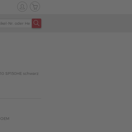
010 SP150HE schwarz
z OEM