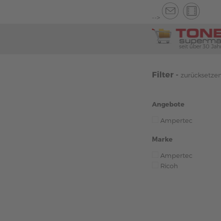
-->
seit über 30 Jah
Filter -
zurücksetze
Angebote
Ampertec
Marke
Ampertec
Ricoh