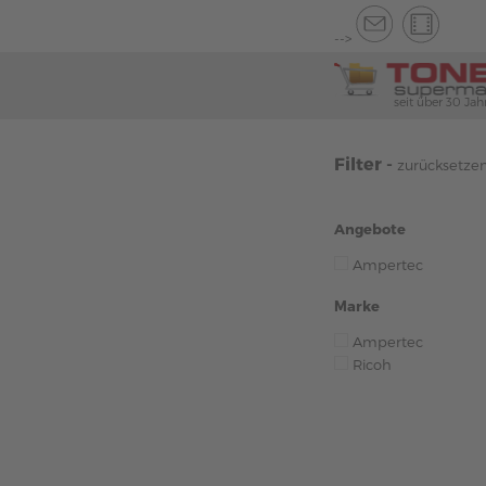
-->
seit über 30 Jah
Filter -
zurücksetze
Angebote
Ampertec
Marke
Ampertec
Ricoh