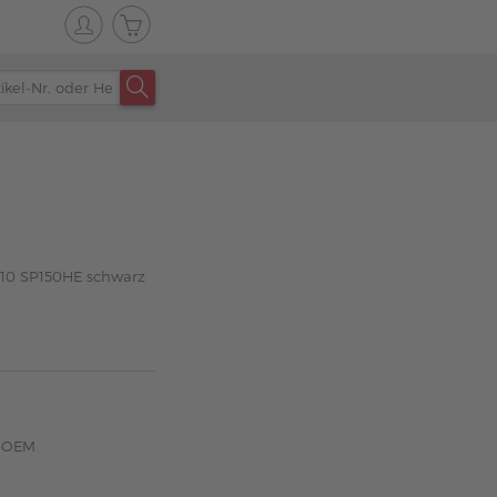
010 SP150HE schwarz
z OEM