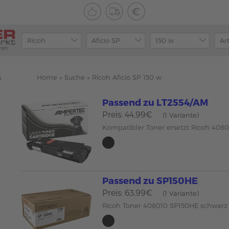
ren
Home
»
Suche
»
Ricoh Aficio SP 150 w
n
Passend zu LT2554/AM
Preis: 44,99€
(1 Variante)
Kompatibler Toner ersetzt Ricoh 408
Passend zu SP150HE
Preis: 63,99€
(1 Variante)
Ricoh Toner 408010 SP150HE schwar