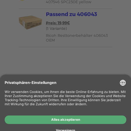
407546 SPC250E yellow
Passend zu 406043
Preis: 19,99€
(1 Variante)
Ricoh Resttonerbehälter 406043
OEM
Wiederverkäufer
: Das Angebot unseres Web-
Shops richtet sich nicht an Wiederverkäufer.