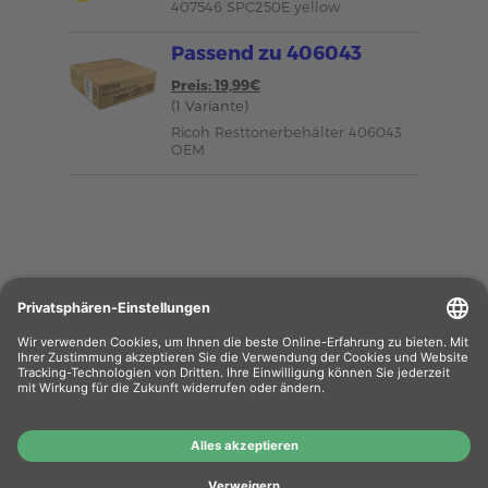
407546 SPC250E yellow
Passend zu 406043
Preis: 19,99€
(1 Variante)
Ricoh Resttonerbehälter 406043
OEM
Wiederverkäufer
: Das Angebot unseres Web-
Shops richtet sich nicht an Wiederverkäufer.