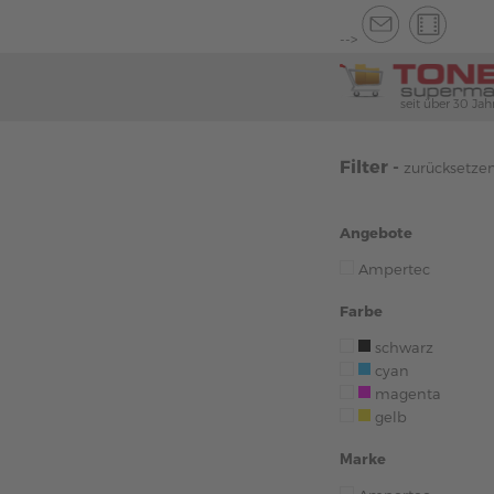
-->
seit über 30 Jah
Filter -
zurücksetze
Angebote
Ampertec
Farbe
schwarz
cyan
magenta
gelb
Marke