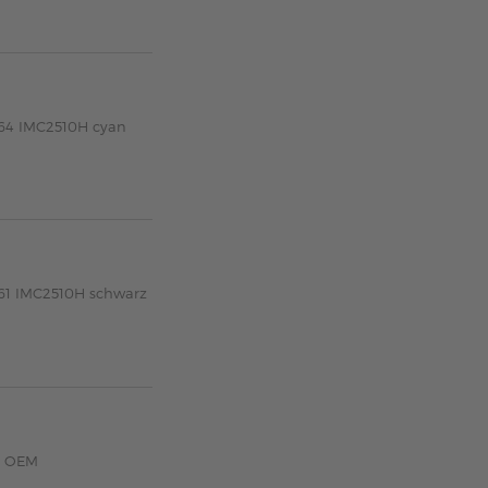
564 IMC2510H cyan
561 IMC2510H schwarz
a OEM