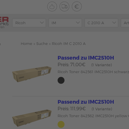
ren
Home
»
Suche
»
Ricoh IM C 2010 A
n
Passend zu IMC2510H
Preis: 71,00€
(1 Variante)
Ricoh Toner 842561 IMC2510H schwar
Passend zu IMC2510H
Preis: 111,99€
(1 Variante)
Ricoh Toner 842562 IMC2510H yellow