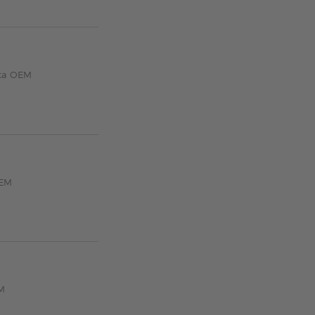
nta OEM
OEM
EM