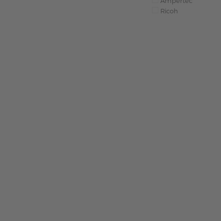
Ampertec
Ricoh