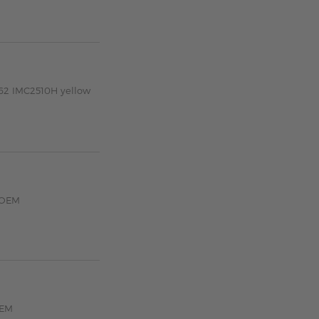
562 IMC2510H yellow
 OEM
OEM