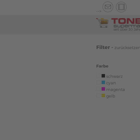
-->
seit über 30 Jah
Filter -
zurücksetze
Farbe
schwarz
cyan
magenta
gelb