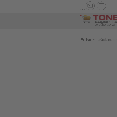
-->
seit über 30 Jah
Filter -
zurücksetze