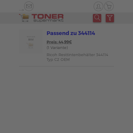
-->
Passend zu 344114
Preis: 44,99€
(1 Variante)
Ricoh Resttintenbehälter 344114
Typ C2 OEM