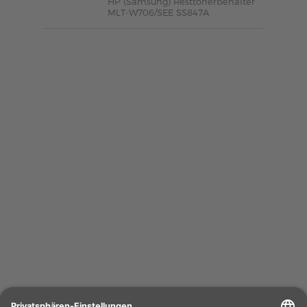
HP (Samsung) Resttonerbehälter
MLT-W706/SEE SS847A