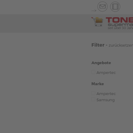
-->
seit über 30 Jah
Filter -
zurücksetze
Angebote
Ampertec
Marke
Ampertec
Samsung