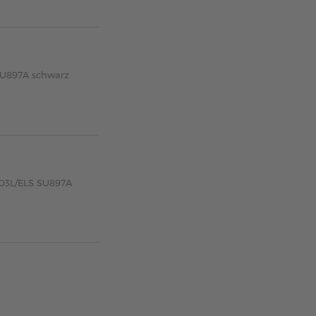
SU897A schwarz
203L/ELS SU897A