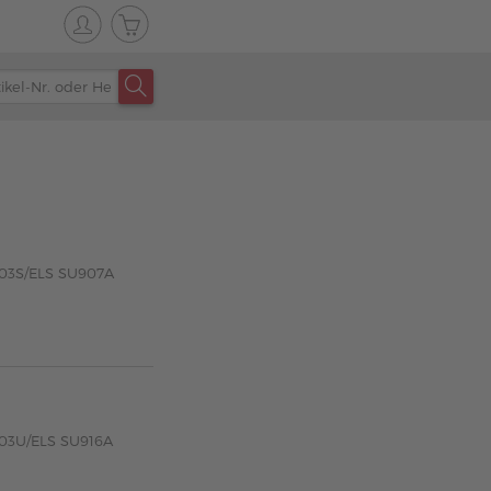
203S/ELS SU907A
203U/ELS SU916A