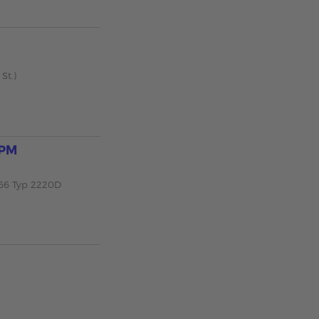
St.)
IPM
266 Typ 2220D