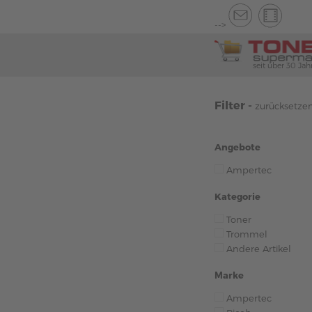
-->
seit über 30 Jah
Filter -
zurücksetze
Angebote
Ampertec
Kategorie
Toner
Trommel
Andere Artikel
Marke
Ampertec