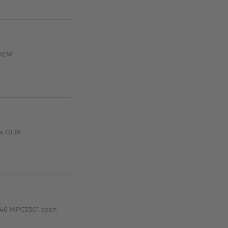
 OEM
ta OEM
046 MPC3501 cyan