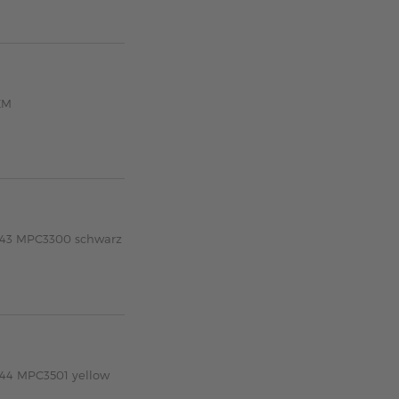
EM
2043 MPC3300 schwarz
044 MPC3501 yellow