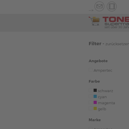
-->
seit über 30 Jah
Filter -
zurücksetze
Angebote
Ampertec
Farbe
schwarz
cyan
magenta
gelb
Marke