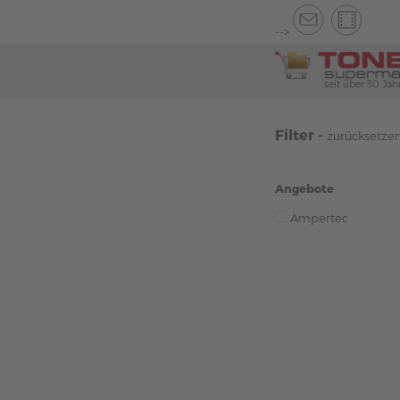
-->
seit über 30 Jah
Filter -
zurücksetze
Angebote
Ampertec