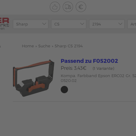
ren
Home
»
Suche
»
Sharp CS 2194
n
Passend zu F052002
Preis: 3,43€
(1 Variante)
Kompa. Farbband Epson ERC02 Gr. 52
0520.02