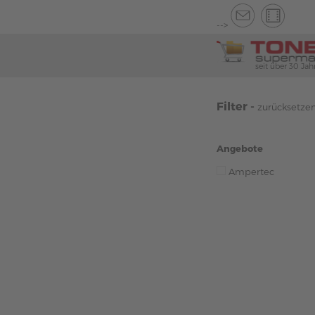
-->
seit über 30 Jah
Filter -
zurücksetze
Angebote
Ampertec