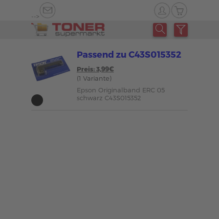
-->
Passend zu C43S015352
Preis: 3,99€
(1 Variante)
Epson Originalband ERC 05
schwarz C43S015352