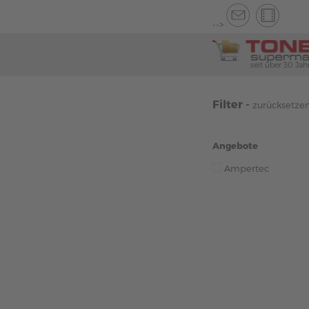
-->
seit über 30 Jah
Filter -
zurücksetze
Angebote
Ampertec