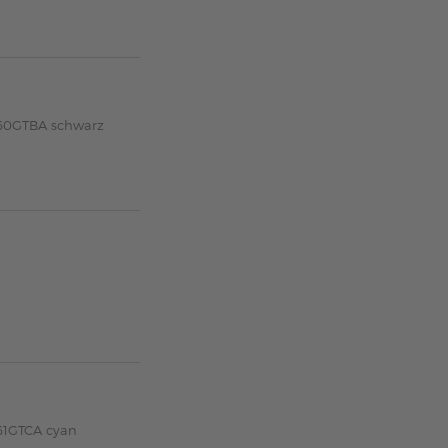
-60GTBA schwarz
61GTCA cyan