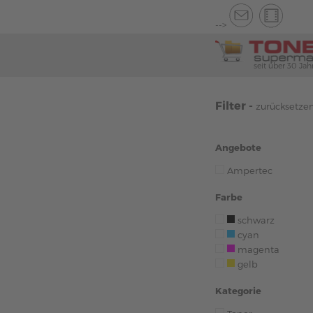
-->
seit über 30 Jah
Filter -
zurücksetze
Angebote
Ampertec
Farbe
schwarz
cyan
magenta
gelb
Kategorie